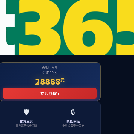
学术研究
对外交流
部开展“国家安全教育”主
：
次
【字体：
小
大
】