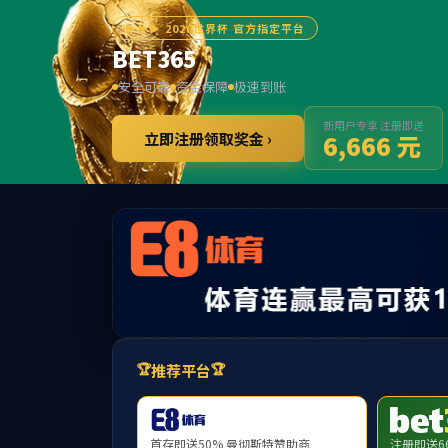
******
网站首页
教务教学
学院概况
m88存提款帮助
下载中心