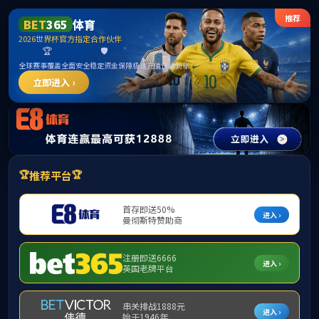
******
M88在线客服｜专业客服团队，7×24小时贴心服务
网站首页
教务教学
学院概况
manbet手机app下载
m88存提款帮助
下载中心
当前位置：
首页
>
新闻动态
【造院党建】m8
文章来源：