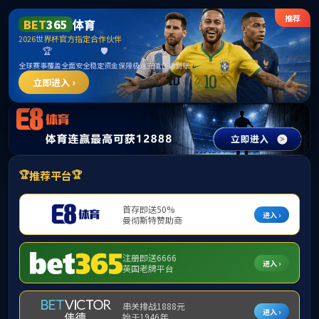
******
M88在线客服｜专业客服团队，7×24小时贴心服务
网站首页
教务教学
学院概况
manbet手机app下载
m88存提款帮助
下载中心
当前位置：
首页
>
新闻动态
【造院新闻】学校
文章来源：